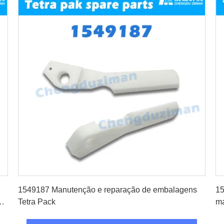
Obtenha o melhor preço
1549187 Manutenção e reparação de embalagens
15
a
Tetra Pack
ma