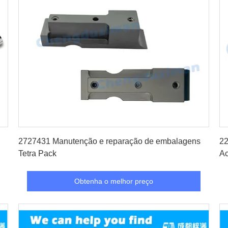
Obtenha o melhor preço
2727431 Manutenção e reparação de embalagens
22
Tetra Pack
A
Obtenha o melhor preço