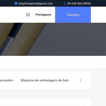
jingzhangbne@gmail.com
86-028-89139868
Citações
Portuguese
de embalagem de bebidas
máquina de enchimento carbonatada