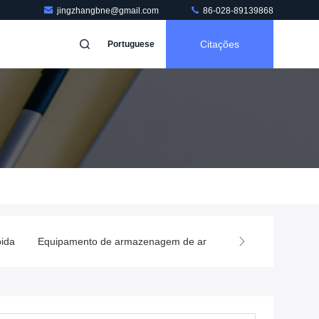
jingzhangbne@gmail.com
86-028-89139868
Citações
Portuguese
bida
Equipamento de armazenagem de armazém
Máquina de