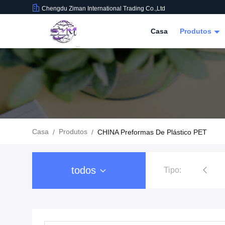
Chengdu Ziman International Trading Co.,Ltd
Casa
Produtos
Casa
Produtos
/
/
CHINA Preformas De Plástico PET
todos
Tipo:
Empacotamento da bebida do alimento