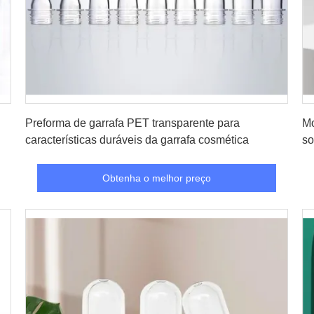
Obtenha o melhor preço
Preforma de garrafa PET transparente para
Mo
características duráveis da garrafa cosmética
so
Obtenha o melhor preço