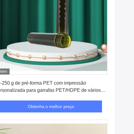
ídeo
Obtenha o melhor preço
-250 g de pré-forma PET com impressão
rsonalizada para garrafas PET/HDPE de vários
amanhos
Obtenha o melhor preço