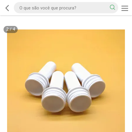
2
/
4