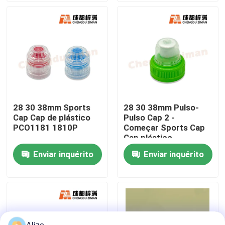
Sobre nós
Excursão da fábrica
Controle da qualidade
28 30 38mm Sports
28 30 38mm Pulso-
Cap Cap de plástico
Pulso Cap 2 -
Contacte-nos
PCO1181 1810P
Começar Sports Cap
Cap plástico
Enviar inquérito
Enviar inquérito
Notícia
Empacotamento da bebida do alimento
Empacotamento de alumínio da bebida