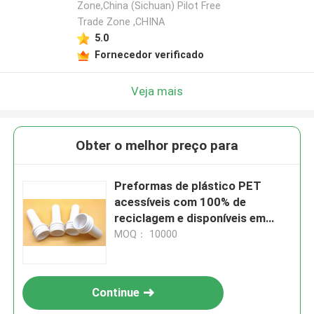
Zone,China (Sichuan) Pilot Free
Trade Zone ,CHINA
5.0
Fornecedor verificado
Veja mais
Obter o melhor preço para
Preformas de plástico PET
acessíveis com 100% de
reciclagem e disponíveis em
vários tamanhos
MOQ： 10000
Continue