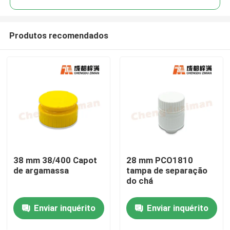
Produtos recomendados
38 mm 38/400 Capot
28 mm PCO1810
Casa
de argamassa
tampa de separação
do chá
Produtos
Enviar inquérito
Enviar inquérito
Vídeos