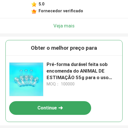
5.0
Fornecedor verificado
Veja mais
Obter o melhor preço para
Pré-forma durável feita sob
encomenda do ANIMAL DE
ESTIMAÇÃO 55g para o uso
industrial
MOQ： 100000
Continue