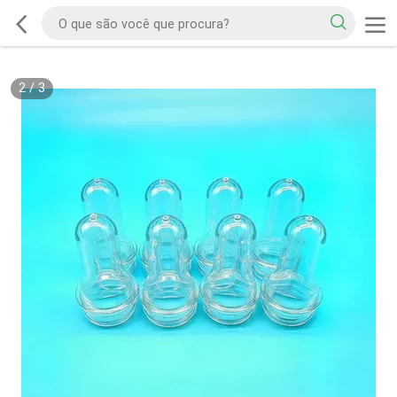
2
/
3