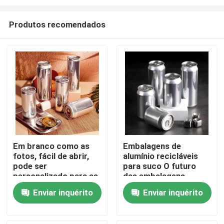
Produtos recomendados
Em branco como as
Embalagens de
fotos, fácil de abrir,
alumínio recicláveis
Casa
pode ser
para suco O futuro
personalizado para as
das embalagens
suas necessidades.
sustentáveis
Produtos
Enviar inquérito
Enviar inquérito
Vídeos