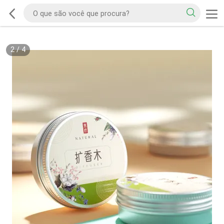
2
/
4