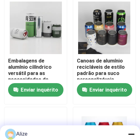
Sobre nós
Excursão da fábrica
Controle da qualidade
Embalagens de
Canoas de alumínio
alumínio cilíndrico
recicláveis de estilo
versátil para as
padrão para suco
Contacte-nos
necessidades de
personalizáveis
embalagem do estilo
Enviar inquérito
Enviar inquérito
Slim
Notícia
Empacotamento da bebida do alimento
Alize
Empacotamento de alumínio da bebida